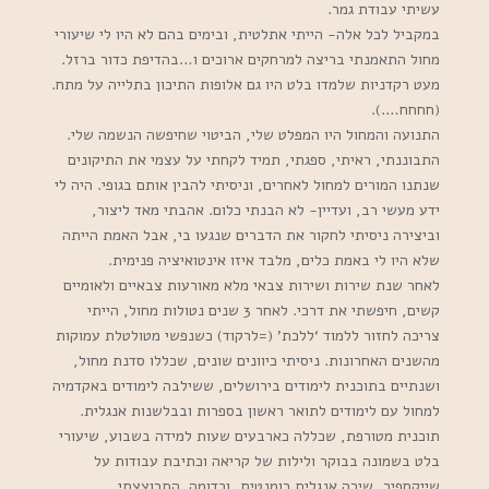
עשיתי עבודת גמר.
במקביל לכל אלה- הייתי אתלטית, ובימים בהם לא היו לי שיעורי
מחול התאמנתי בריצה למרחקים ארוכים ו…בהדיפת כדור ברזל.
מעט רקדניות שלמדו בלט היו גם אלופות התיכון בתלייה על מתח.
(חחחח….).
התנועה והמחול היו המפלט שלי, הביטוי שחיפשה הנשמה שלי.
התבוננתי, ראיתי, ספגתי, תמיד לקחתי על עצמי את התיקונים
שנתנו המורים למחול לאחרים, וניסיתי להבין אותם בגופי. היה לי
ידע מעשי רב, ועדיין- לא הבנתי כלום. אהבתי מאד ליצור,
וביצירה ניסיתי לחקור את הדברים שנגעו בי, אבל האמת הייתה
שלא היו לי באמת כלים, מלבד איזו אינטואיציה פנימית.
לאחר שנת שירות ושירות צבאי מלא מאורעות צבאיים ולאומיים
קשים, חיפשתי את דרכי. לאחר 3 שנים נטולות מחול, הייתי
צריכה לחזור ללמוד ‘ללכת’ (=לרקוד) כשנפשי מטולטלת עמוקות
מהשנים האחרונות. ניסיתי כיוונים שונים, שכללו סדנת מחול,
ושנתיים בתוכנית לימודים בירושלים, ששילבה לימודים באקדמיה
למחול עם לימודים לתואר ראשון בספרות ובבלשנות אנגלית.
תוכנית מטורפת, שכללה כארבעים שעות למידה בשבוע, שיעורי
בלט בשמונה בבוקר ולילות של קריאה וכתיבת עבודות על
שייקספיר, שירה אנגלית רומנטית, וכדומה. התרוצצתי