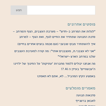
פוסטים אחרונים
“לגלות את המרחב כ-חדש” – מערכת העצבים, הגוף והמרחב –
סדנת התנועה שתחזיר את החיים לגוף, ואת הגוף – למרחב
איך להשתחרר מבוץ טובעני (וגם מכמה בוצים אחרים בחיים)
“אני לא עצבני.ת, מעצבנים אותי”: מה קורה למערכת העצבים
שלנו במרחב הארצ-ישראלי”
מה אנחנו יכולים ללמוד מחברות ‘עתיקות’ על החינוך של ילדינו
ה’עכשוויים’ בעידן ה AI ?!
באמצע הקיץ המהביל… לא, אתם לא תאמינו
מאמרים מומלצים
סדנאות תנועה
לאבאן ברטנייף