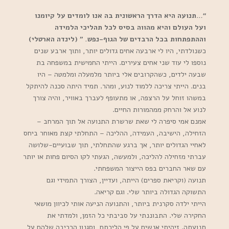
“…תנועה היא הדרך הראשונית בה אנו לומדים על קיומנו
ועל העולם והיא מהווה בסיס לכל תהליכי הלמידה
וההתפתחות בכל הרבדים של הגוף-נפש. ” (לינדה הארטלי)
כשנולדתי, היו לי ארבעה אחים גדולים יותר, ותוך ארבע שנים
נוספו לי עוד שני אחים צעירים. הייתי החמישית במשפחה בת
שבעה ילדים, כשהקרובים אלי ביותר מלמעלה ומלמטה – היו
בנים. הייתי צריכה ללמוד לנוע, ומהר. תמיד היתה סכנה להיתקל
במשהו זוחל על הרצפה, או מתעופף לעברך באוויר, והיה צורך
לנוע אל והרחק ממהמורות החיים.
אמנם אמי סיפרה לי שאת שרשרת התנועה אל תוך המרחב –
הזחילה, הישיבה, העמידה, ההליכה – התחלתי קצת מאוחר ביחס
לאחיי הגדולים יותר, אך ברגע שהתחלתי, תוך שבועיים-שלושה
עברתי מזחילה להליכה, ולמעשה, הגעתי לקו הסיום פחות או יותר
עם שאר החברים בפס הייצור המשפחתי.
תנועה (וקריאת ספרים) הייתה, ועדיין, הצורך התמידי וגם
התשוקה הגדולה ביותר שלי. וגם קריאה.
הייתי ילדה סקרנית ביותר, והתנועה הניעה אותי לכיוון מושאי
החקירה שלי. התבוננתי על סביבתי כל הזמן, ולמדתי את
תנועתה. זיהיתי אנשים על פי הליכתם, וסגנון הרכיבה שלהם על