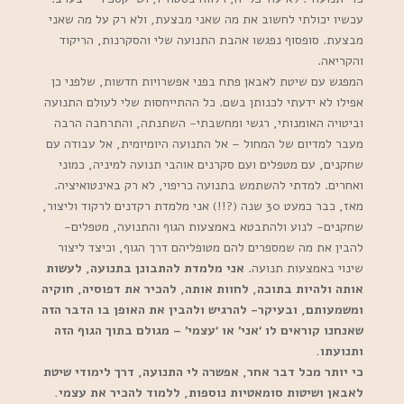
עכשיו יכולתי לחשוב את מה שאני מבצעת, ולא רק על מה שאני
מבצעת. סופסוף נפגשו אהבת התנועה שלי והסקרנות, הריקוד
והקריאה.
המפגש עם שיטת לאבאן פתח בפני אפשרויות חדשות, שלפני כן
אפילו לא ידעתי לכנותן בשם. כל ההתייחסות שלי לעולם התנועה
וביטויה האומנותי, רגשי ומחשבתי- השתנתה, והתרחבה הרבה
מעבר למדיום של המחול – אל התנועה היומיומית, אל עבודה עם
שחקנים, עם מטפלים ועם סקרנים אוהבי תנועה למיניה, כמוני
ואחרים. למדתי להשתמש בתנועה כריפוי, לא רק באינטואיציה.
מאז, כבר כמעט 30 שנה (?!!) אני מלמדת רקדנים לרקוד וליצור,
שחקנים- לנוע ולהתבטא באמצעות הגוף והתנועה, מטפלים-
להבין את מה שמספרים להם מטופליהם דרך הגוף, וכיצד ליצור
שינוי באמצעות תנועה.
אני מלמדת להתבונן בתנועה, לעשות
אותה ולהיות בתוכה, לחוות אותה, להכיר את דפוסיה, חוקיה
ומשמעותם, ובעיקר- להרגיש ולהבין את האופן בו הדבר הזה
שאנחנו קוראים לו ‘אני’ או ‘עצמי’ – מגולם בתוך הגוף הזה
ותנועתו.
כי יותר מכל דבר אחר, אפשרה לי התנועה, דרך לימודי שיטת
לאבאן ושיטות סומאטיות נוספות, ללמוד להכיר את עצמי.