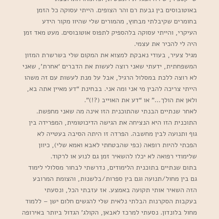
באוטובוסים בין גבעת רם והר הצופים. הייתי עסוקה כל הזמן
בחומרים שקיבלתי מבחוץ, מהמורים שלי שהיוו מקור הידע
העיקרי, והייתי עסוקה בלהספיק לתפוס אוטובוסים. מעט מאד זמן
היה לי להכיר את עצמי.
מגיל צעיר, בעודי נאבקת למצוא את המקום שלי בשרשרת המזון
המשפחתית, ידעתי שאני רוצה לעשות את הדברים ‘אחרת’, שאני
לא רוצה ללכת במסלול הרגיל, אבל על מנת לעשות עם זה משהו
הייתי צריכה להבין מי אני ומה אני. בבחינת “דע מאיין אתה בא,
ולאן את הולך…” או “דע את האוייב (?!)”.
לאחר שנתיים הבנתי שהתוכנית הזו אינה מה שאני מחפשת.
התוכנית הזו היא הנציחה את הגישה הדיכוטומית, המפרידה בין
גוף ותנועה לבין מחשבה. הפרדה זו היתה הסיבה בעטייה לא
הפכתי להיות רופאה (כפי שהבטחתי לאבא ואמא שלי), כיוון
שלימודי רפואה לא יכלו להשאיר זמן גם לנוע או לרקוד.
בתום שנתיים בתוכנית הלימודים, נדרשתי לבחור מסלולי לימוד
גם בין מחול/תנועה וגם בין ספרות/בלשנות, והצומת המרובע
הזה השאיר אותי תקועה באמצע. אז עזבתי הכל, ונסעתי
בעקבות הסקרנות הבלתי נלאית שלי להגשים חלום ישן – ללמוד
מחול בלונדון. נסעתי למרכז לאבאן, הקולג’ הגדול ביותר באירופה