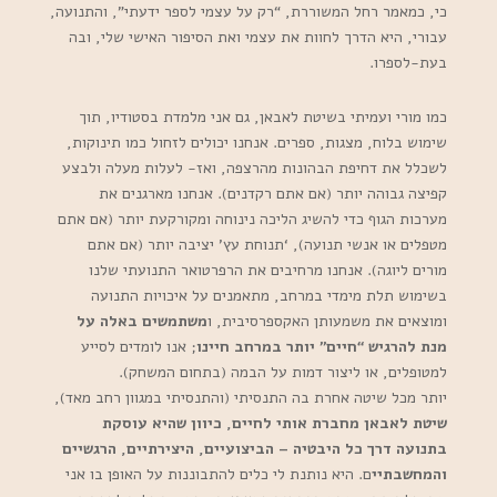
כי, כמאמר רחל המשוררת, “רק על עצמי לספר ידעתי”, והתנועה,
עבורי, היא הדרך לחוות את עצמי ואת הסיפור האישי שלי, ובה
בעת-לספרו.
כמו מורי ועמיתי בשיטת לאבאן, גם אני מלמדת בסטודיו, תוך
שימוש בלוח, מצגות, ספרים. אנחנו יכולים לזחול כמו תינוקות,
לשכלל את דחיפת הבהונות מהרצפה, ואז- לעלות מעלה ולבצע
קפיצה גבוהה יותר (אם אתם רקדנים). אנחנו מארגנים את
מערכות הגוף כדי להשיג הליכה נינוחה ומקורקעת יותר (אם אתם
מטפלים או אנשי תנועה), ‘תנוחת עץ’ יציבה יותר (אם אתם
מורים ליוגה). אנחנו מרחיבים את הרפרטואר התנועתי שלנו
בשימוש תלת מימדי במרחב, מתאמנים על איכויות התנועה
ומוצאים את משמעותן האקספרסיבית, ו
משתמשים באלה על
מנת להרגיש “חיים” יותר במרחב חיינו
; אנו לומדים לסייע
למטופלים, או ליצור דמות על הבמה (בתחום המשחק).
יותר מכל שיטה אחרת בה התנסיתי (והתנסיתי במגוון רחב מאד),
שיטת לאבאן מחברת אותי לחיים, כיוון שהיא עוסקת
בתנועה דרך כל היבטיה – הביצועיים, היצירתיים, הרגשיים
והמחשבתיי
ם. היא נותנת לי כלים להתבוננות על האופן בו אני