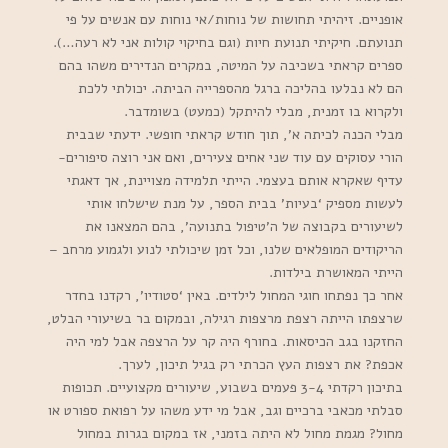
אופניים. זיהיתי תחושות של נוחות/אי נוחות עם אנשים על פי
תנועתם. חיקיתי תנועת חיות (וגם בחיקוי קולות אני לא רעה…).
ספרים קראתי בשכיבה על המיטה, במקרים הנדירים משהו בהם
הם לא נבלעו בהליכה ברגל מהספרייה הביתה. יכולתי ללכת
ולקרוא בו זמנית, מבלי להיתקל (כמעט) בשומדבר.
מבלי הכנה לכיתה א’, תוך חודש קראתי חופשי. ידעתי שבבית
הורי עסוקים עם עוד שני אחים צעירים, ואם אני רוצה סיפורים-
עדיף שאקרא אותם בעצמי. הייתי תלמידה מצויינת, אך דאגתי
לעשות מספיק ‘בעיות’ בבית הספר, על מנת שישלחו אותי
לשיעורים בקבוצה של ה’טיפול בתנועה’, בהם המצאנו את
הריקודים המופלאים שלנו, וכל זמן שיכולתי לנוע ולגמוע מרחב –
הייתי המאושרת בילדות.
אחר כך נפתחו חוגי המחול לילדים. באין ‘סטודיו’, רקדנו בחדר
שרצפתו הייתה רצפת מרצפות רגילה, ובמקום בר בשיעורי הבלט,
החזקנו בגב הכיסאות. בחורף היה קר על הרצפה אבל למי היה
אכפת? את רצפות העץ הכרתי רק בגיל תיכון, לערך.
בתיכון רקדתי 3-4 פעמים בשבוע, שיעורים מקצועיים. תכופות
סבלתי מכאבי ברכיים וגב, אבל מי ידע משהו על רפואת ספורט או
מחול? מגמת מחול לא היתה בזמני, אז במקום בגרות במחול