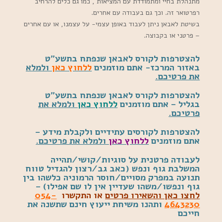
מתנהלת בחיי ומתמודדת עם המציאות , כמו גם כלים להרחיב
רפרטואר זה. וכך גם בעבודה עם אחרים.
בשיטת לאבאן ניתן לעבוד באופן עצמי- על עצמנו, או עם אחרים
– פרטני או בקבוצה.
להצטרפות לקורס לאבאן שנפתח בתשע”ט
באזור המרכז- אתם מוזמנים
ללחוץ כאן
ולמלא
את פרטיכם.
להצטרפות לקורס לאבאן שנפתח בתשע”ט
בגליל – אתם מוזמנים
ללחוץ כאן
ולמלא את
פרטיכם.
להצטרפות לקורסים עתידיים ולקבלת מידע –
אתם מוזמנים
ללחוץ כאן
ולמלא את פרטיכם.
לעבודה פרטנית על סוגיות/קושי/תהייה
המשלבת גוף ונפש (כאב גב/רצון להגדיל טווח
תנועה במפרק מסויים/חוסר הרמוניה כלשהו בין
גוף ונפשו/משהו שעדיין אין לו שם אפילו) –
לחצו כאן והשאירו פרטים
או התקשרו
054-
4643230
ותהנו משיחת ייעוץ חינם שתשנה את
חייכם