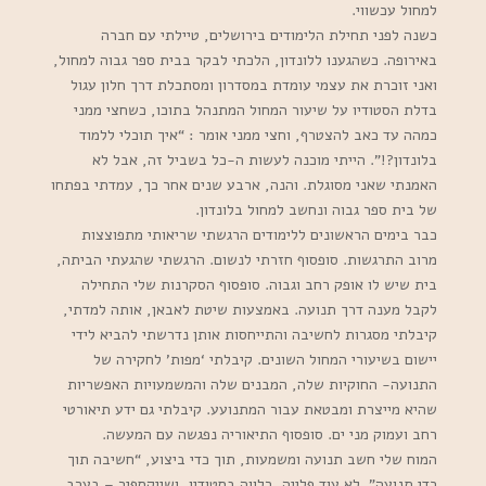
למחול עכשווי.
כשנה לפני תחילת הלימודים בירושלים, טיילתי עם חברה
באירופה. כשהגענו ללונדון, הלכתי לבקר בבית ספר גבוה למחול,
ואני זוכרת את עצמי עומדת במסדרון ומסתכלת דרך חלון עגול
בדלת הסטודיו על שיעור המחול המתנהל בתוכו, כשחצי ממני
כמהה עד כאב להצטרף, וחצי ממני אומר : “איך תוכלי ללמוד
בלונדון?!”. הייתי מוכנה לעשות ה-כל בשביל זה, אבל לא
האמנתי שאני מסוגלת. והנה, ארבע שנים אחר כך, עמדתי בפתחו
של בית ספר גבוה ונחשב למחול בלונדון.
כבר בימים הראשונים ללימודים הרגשתי שריאותי מתפוצצות
מרוב התרגשות. סופסוף חזרתי לנשום. הרגשתי שהגעתי הביתה,
בית שיש לו אופק רחב וגבוה. סופסוף הסקרנות שלי התחילה
לקבל מענה דרך תנועה. באמצעות שיטת לאבאן, אותה למדתי,
קיבלתי מסגרות לחשיבה והתייחסות אותן נדרשתי להביא לידי
יישום בשיעורי המחול השונים. קיבלתי ‘מפות’ לחקירה של
התנועה- החוקיות שלה, המבנים שלה והמשמעויות האפשריות
שהיא מייצרת ומבטאת עבור המתנועע. קיבלתי גם ידע תיאורטי
רחב ועמוק מני ים. סופסוף התיאוריה נפגשה עם המעשה.
המוח שלי חשב תנועה ומשמעות, תוך כדי ביצוע, “חשיבה תוך
כדי תנועה”. לא עוד פלייה, רלווה בסטודיו, ושייקספיר – בערב.