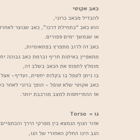
כאב אקוטי
להבדיל מכאב כרוני,
הוא כאב “בתחילת דרכו”, כאב שנוצר לאחרו
או שנמשך ימים ספורים.
כאב זה לרוב מתפרץ בפתאומיות,
מתאפיין באיתות חריף וברמת כאב גבוהה יחס
מומלץ לתפוס את הכאב בשלב זה,
בו ניתן לטפל בו בקלות יחסית, ועדיף- אצל
כאב אקוטי שלא טופל – הופך כרוני לאחר כ
אז ההתייחסות למצב מורכבת יותר.
גו =
Torso
אזור הגוף הנמצא בין מפרקי הירך והכתפיים.
הגב הינו החלק האחורי של הגו,