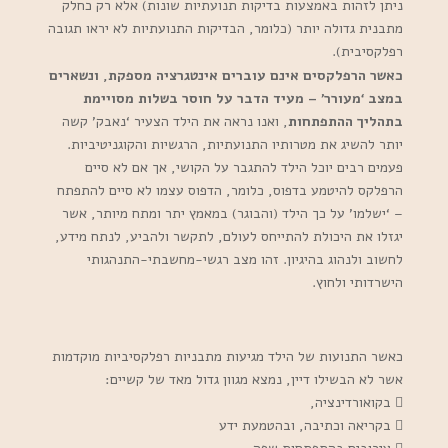
ניתן לזהות באמצעות בדיקות תנועתיות שונות) אלא רק כחלק
מתבנית גדולה יותר (כלומר, הבדיקות התנועתיות לא יראו תגובה
רפלקסיבית).
כאשר הרפלקסים אינם עוברים אינטגרציה מספקת, ונשארים
במצב ‘מעורר’ – מעיד הדבר על חוסר בשלות מסויימת
בתהליך ההתפתחות
, ואנו נראה את הילד הצעיר ‘נאבק’ קשה
יותר להשיג את מטרותיו התנועתיות, הרגשיות והקוגניטיביות.
פעמים רבים יוכל הילד להתגבר על הקושי, אך אם לא סיים
הרפלקס להיטמע בדפוס, כלומר, הדפוס עצמו לא סיים להתפתח
– ‘ישלמו’ על כך הילד (והבוגר) במאמץ יתר ומתח מיותר, אשר
יגזלו את היכולת להתייחס לעולם, לתקשר ולהביע, לנתח מידע,
לחשוב ולנהוג בהיגיון. זהו מצב רגשי-מחשבתי-התנהגותי
הישרדותי ולחוץ.
כאשר התנועות של הילד מגיעות מתבניות רפלקסיביות מוקדמות
אשר לא הבשילו דיין, נמצא מגוון גדול מאד של קשיים:
 בקואורדינציה,
 בקריאה וכתיבה, ובהטמעת ידע