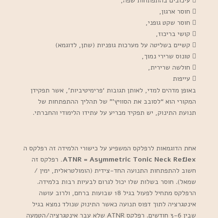
 עיכובים בהתפתחות שפה,
 חוסר ארגון,
 חוסר שקט גופני,
 קושי בריכוז,
 קשיים בשליטה על מערכות גופניות (שתן, לדוגמא)
 טונוס שרירי נמוך,
 חולשה שרירית,
 עייפות
באופן מדהים למדי, לאותן תגובות ‘פרימיטיביות’, אשר תפקידן
המקורי הוא “לסובב את הסוויץ'” של תהליך ההתפתחות של
תנועת התינוק, יש תפקיד מכריע על עתידו הלימודי והחברתי.
אחת הדוגמאות לרפלקס המשפיע על כישורי הלמידה זה רפלקס ה
ATNR = Asymmetric Tonic Neck Reflex.
רפלקס זה
חשוב להתפתחות התנועה החד-צידית (הומולטראלית, ימין /
שמאל). חוסר בשלות שלו יכול לגרום לבעיות רבות בלמידה.
הרפלקס מתחיל לפעול בגיל 18 שבועות ברחם, ולרוב עושה
אינטגרציה לתוך דפוס תנועה כאשר התינוק שנולד נמצא בגיל
שבין 3-6 חודשים. רפלקס ATNR שלא עבר אינטגרציה/הטמעה