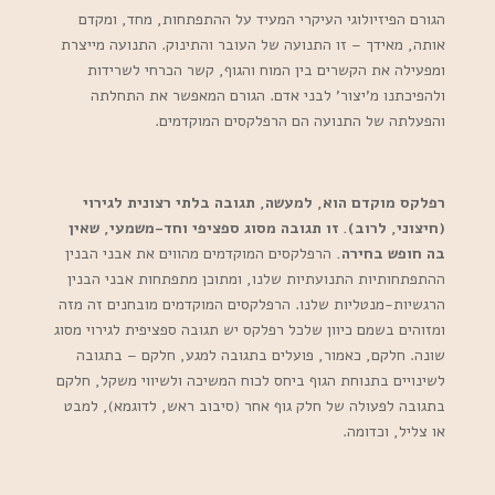
הגורם הפיזיולוגי העיקרי המעיד על ההתפתחות, מחד, ומקדם
אותה, מאידך – זו התנועה של העובר והתינוק. התנועה מייצרת
ומפעילה את הקשרים בין המוח והגוף, קשר הכרחי לשרידות
ולהפיכתנו מ’יצור’ לבני אדם. הגורם המאפשר את התחלתה
והפעלתה של התנועה הם הרפלקסים המוקדמים.
רפלקס מוקדם הוא, למעשה, תגובה בלתי רצונית לגירוי
(חיצוני, לרוב). זו תגובה מסוג ספציפי וחד-משמעי, שאין
בה חופש בחירה.
הרפלקסים המוקדמים מהווים את אבני הבנין
ההתפתחותיות התנועתיות שלנו, ומתוכן מתפתחות אבני הבנין
הרגשיות-מנטליות שלנו. הרפלקסים המוקדמים מובחנים זה מזה
ומזוהים בשמם כיוון שלכל רפלקס יש תגובה ספציפית לגירוי מסוג
שונה. חלקם, כאמור, פועלים בתגובה למגע, חלקם – בתגובה
לשינויים בתנוחת הגוף ביחס לכוח המשיכה ולשיווי משקל, חלקם
בתגובה לפעולה של חלק גוף אחר (סיבוב ראש, לדוגמא), למבט
או צליל, וכדומה.