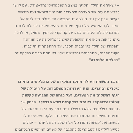
– ישאיר את הילד ‘תקוע’ במצב הומולטראלי (חד-צידי), עם קושי
לבצע תנועות של הצלבה ולהצליב מוח ימין ושמאל ועם חולשה
בקשר שבין עין ויד. חולשה זו משפיעה על יכולת היד לנוע אל
מעבר לקו האמצע של הגוף, מיומנות שהיא חיונית ליכולת לכתוב
כמו גם ליכולת העיניים לנוע על קו הקריאה ימין-שמאל, או להפך.
ניתן לראות מכאן את ההשפעה שיש לרפלקס זה על חוויותיו
ותפקודו של הילד בגן ובבית הספר, על ההתפתחות הגופנית,
הקוגניטיבית, החברתית והרגשית שלו. לא סתם מכונה רפלקס זה
“רפלקס הלמידה”.
הדבר המשמח העולה מחקר תפקידם של הרפלקסים בחיינו
כילדים ובוגרים, הוא העדויות המצטברות על היכולת של
הגוף להשלים את הפערים, ועל כוחה של התנועה לעשות
repatterning לאותם רפלקסים שלא הבשילו.
אבחון של
נוכחות רפלקסים שלא הבשילו דיים בתנועת הילד ותרגול של
תנועות ספציפיות המחקות את פעולת הרפלקס ומאפשרת לו
לעשות את ‘קפיצת המדרגה’ אל השלב הבשל יותר – יכולים
לסייע לילדים (ולמבוגרים) להתגבר על קשיים יומיומיים הנסחבים