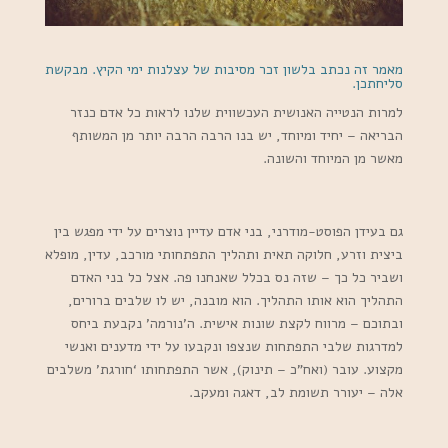
מאמר זה נכתב בלשון זכר מסיבות של עצלנות ימי הקיץ. מבקשת
סליחתכן.
למרות הנטייה האנושית העכשווית שלנו לראות כל אדם כנזר
הבריאה – יחיד ומיוחד, יש בנו הרבה הרבה יותר מן המשותף
מאשר מן המיוחד והשונה.
גם בעידן הפוסט-מודרני, בני אדם עדיין נוצרים על ידי מפגש בין
ביצית וזרע, חלוקה תאית ותהליך התפתחותי מורכב, עדין, מופלא
ושביר כל כך – שזה נס בכלל שאנחנו פה. אצל כל בני האדם
התהליך הוא אותו התהליך. הוא מובנה, יש לו שלבים ברורים,
ובתוכם – מרווח לקצת שונות אישית. ה’נורמה’ נקבעת ביחס
למדרגות שלבי התפתחות שנצפו ונקבעו על ידי מדענים ואנשי
מקצוע. עובר (ואח”כ – תינוק), אשר התפתחותו ‘חורגת’ משלבים
אלה – יעורר תשומת לב, דאגה ומעקב.