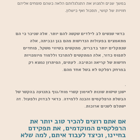
במשך שנים ולמנוע את התגלגלותם הלאה כשהם סופחים אליהם
חוויות של קושי, תסכול ואף כישלון.
כדאי שנשים לב לילדים שקשה להם יותר. אלה שניכר כי הם
מתאמצים בפעולות הנדרשות מהם בגן ובכיתה, אלה
שנתקלים יותר בדברים, מתקשים בשיווי משקל, פוחדים
לתפוס כדור, אלה המתקשים להתרכז וללמוד מיומנויות
חדשות של קריאה וכתיבה. לעתים, הפיתרון נמצא רק
במרחק רפלקס לא בשל אחד מהם.
.
ישנן שיטות שונות לאימון קשרי מוח/גוף בתנועה בהקשר של
הבשלת הרפלקסים והכנה ללמידה. כדאי לבדוק ולפעול. זה
ישתלם לשנים ארוכות.
אם אתם רוצים להכיר טוב יותר את
הרפלקסים המוקדמים, את תפקידם
בחיינו, וכיצד לעבוד איתם, למה שלא