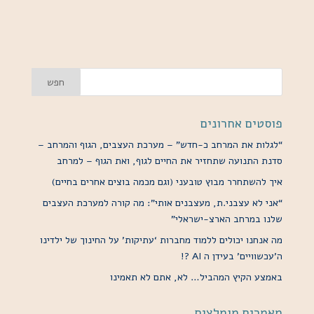
פוסטים אחרונים
“לגלות את המרחב כ-חדש” – מערכת העצבים, הגוף והמרחב –
סדנת התנועה שתחזיר את החיים לגוף, ואת הגוף – למרחב
איך להשתחרר מבוץ טובעני (וגם מכמה בוצים אחרים בחיים)
“אני לא עצבני.ת, מעצבנים אותי”: מה קורה למערכת העצבים
שלנו במרחב הארצ-ישראלי”
מה אנחנו יכולים ללמוד מחברות ‘עתיקות’ על החינוך של ילדינו
ה’עכשוויים’ בעידן ה AI ?!
באמצע הקיץ המהביל… לא, אתם לא תאמינו
מאמרים מומלצים