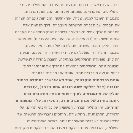
כבר בשלב ראשוני ברחם, תנועתיות העובר, המופעלת על ידי
הרפלקסים המוקדמים, מפתחת את מוחו. התנועות הנוצרות
מתגובות העובר למגע, צליל, אור/חושך, ותנוחות גופניות יוצרות
את הבסיס של תבניות הרשתות העצביות. דרך תנועות אלה
מתפתח תהליך ציפוי תאי העצב בשכבת שומן המאפשרת העברת
אותות חשמליים (המיאלינציה של הערוצים העצביים) ומתאפשר
חיבור חלקי המוח השונים. עם לידתו של העובר אל העולם,
מתגבר תהליך זה ומופעל גם על ידי חושי הריח והטעם. תנועת
התינוק, מופעלת הרפלקסים בתחילה, הופכת בהדרגה לנשלטת
ומכוונת יותר. הרפלקסים נטמעים בתהליך אינטגרטיבי לתוך
דפוסי תנועה מורכבים יותר, אותם אנו מכירים כבוגרים.
אותם רפלקסים מוקדמים, אשר לא איפשרו בתחילה לבחור
תגובות (לכל רפלקס ישנה תגובה אחת בלבד), עוברים
תהליך של אינטגרציה לתוך דפוסי תנועה מורכבים בהם
ניתנת בחירה של מגוון תגובות רב, המעידות על ההתפתחות
המוחית.
זהו תהליך הכרחי, המשפיע על כל היבטי החיים: על
הלמידה, ההתנהגות, התקשורת, היחסים והבריאות הרגשית של
הילד והבוגר בשלבים המאוחרים יותר. כאשר האינטגרציה
הושלמה, לא נראה את הרפלקס במצבו הגלוי (רפלקסים מוקדמים