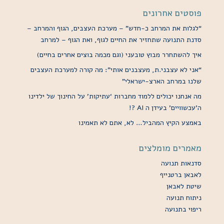
פוסטים אחרונים
“לגלות את המרחב כ-חדש” – מערכת העצבים, הגוף והמרחב –
סדנת התנועה שתחזיר את החיים לגוף, ואת הגוף – למרחב
איך להשתחרר מבוץ טובעני (וגם מכמה בוצים אחרים בחיים)
“אני לא עצבני.ת, מעצבנים אותי”: מה קורה למערכת העצבים
שלנו במרחב הארצ-ישראלי”
מה אנחנו יכולים ללמוד מחברות ‘עתיקות’ על החינוך של ילדינו
ה’עכשוויים’ בעידן ה AI ?!
באמצע הקיץ המהביל… לא, אתם לא תאמינו
מאמרים מומלצים
סדנאות תנועה
לאבאן ברטנייף
שיטת לאבאן
ניתוח תנועה
ריפוי בתנועה