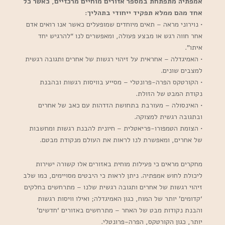
אמפתיה מתפתחת במספר אזורים מוחיים מרכזיים, כאשר כל
אחד מהם ממלא תפקיד ייחודי בתהליך:
• נוירוני מראה – תאים מיוחדים שמופעלים כאשר אנו רואים אדם
אחר חווה רגש או מבצע פעולה, ומאפשרים לנו “להרגיש יחד
איתו”.
• האמיגדלה – אחראית על זיהוי רגשות של אחרים ותגובה רגשית
למצבים שונים.
• הקורטקס הפרה-פרונטלי – מסייע בוויסות רגשות ובהבנת
נקודת המבט של הזולת.
• האינסולה – מעורבת בתחושת הזדהות עם כאב של אחרים
ובתגובה רגשית למצוקה.
• הצומת הטמפורו-פריאטלית – חיונית להבנת רגשות ומחשבות
של אחרים, ומאפשרת לנו לראות את העולם מנקודת מבטם.
מחקרים מראים כי פעילות מוחית באזורים אלו קשורה ישירות
ליכולת לחוש אמפתיה. ניתן לראות כי היבטים מסויימים, כמו שלב
זיהוי רגשות של אחרים ותגובה רגשית שלנו – מתרחשים בחלקים
‘קדומים’ יותר של המוח, כגון האמיגדלה; ואילו וויסות רגשות
והבנת נקודות מבט של האחר – מתרחשים באזורים ‘חדשים’
יותר, כגון הקורטקס, הפרה-פרונטלי.