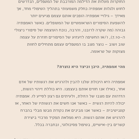
החוקרות מעלות את הדילמה המורכבת של המטפלים, הנדרשים
לחוש ולגלות אמפתיה כחלק משמעותי בתהליך הטיפולי מחד, אך
מאידך – גילויי אמפתיה הופכים אותם עצמם פגיעים יותר
להשפעת הסיפורים הטראומטיים של המטופלים. כאשר האמפתיה
גבוהה (מה שקרה לרובנו, והרבה, נוכח העוצמה של סיפורי ניצולי
ה-7.10), ו/או החשיפה לזעזוע של הסיפורים חוזרת על עצמה
שוב ושוב – נוצר מצב בו המטפלים עצמם מתחילים לחוות
מצוקות של טראומה.
מהי אמפתיה, היכן וכיצד היא נוצרת?
אמפתיה היא היכולת שלנו להבין ולהרגיש את רגשותיו של אדם
אחר, כאילו אנו חווים אותם בעצמנו. היא כוללת זיהוי רגשות,
הזדהות עם מצבו של הזולת, ולעיתים גם רצון לסייע לו. אמפתיה
יכולה להיות רגשית – כאשר אנו חשים את רגשותיו של האחר, או
קוגניטיבית – כאשר אנו מבינים את נקודת מבטו מבלי בהכרח
להרגיש את אותם רגשות. היא ממלאת תפקיד מרכזי ביצירת
קשרים בין-אישיים, בטיפול פסיכולוגי, ובחברה בכלל.