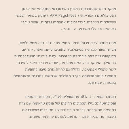
מחקר חדש שהתפרסם במגזין האינטרנטי המקצועי של ארגון
הפסיכולוגים האמריקאי ( APA PsychNet ) עוסק במחיר הנפשי
שמשלמים מטפלים בעלי יכולות אמפתיה גבוהות, אשר טיפלו
באנשים שניצלו מאירועי ה- 7.10 .
את המחקר ערכו פרופ’ סימון שמאי־צורי וד”ר דנה שמאי־לשם,
מבית הספר למדעי הפסיכולוגיה באוניברסיטת חיפה, יחד עם
הדוקטורנטית שיר פורת־בוטמן ופרופ’ עינת לוי־גיגי מאוניברסיטת
בר־אילן. המחקר בדק האם אמפתיה, שהיא מרכיב חיוני ליצירת
קשר טיפולי אפקטיבי, עלולה גם להיות גורם סיכון להופעת
תסמיני פוסט־טראומה בקרב מטפלים שנחשפו לתכנים טראומטיים
במסגרת עבודתם.
המחקר מצא כי כ-18% מהמטפלים (עו”ס, פסיכותרפיסטים
ופסיכיאטרים) גילו תסמינים חריפים של פוסט טראומה שנוצרה
כתוצאה מחשיפתם לפרטי סיפוריהם של מטופלים ששרדו את
הטבח, מה שנקרא גם – טראומה/פוסט טראומה משנית.