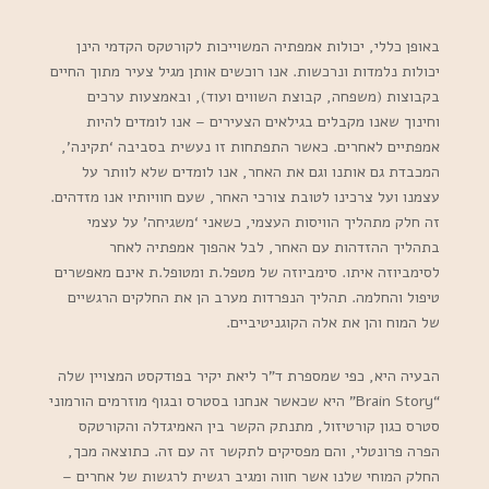
באופן כללי, יכולות אמפתיה המשוייכות לקורטקס הקדמי הינן
יכולות נלמדות ונרכשות. אנו רוכשים אותן מגיל צעיר מתוך החיים
בקבוצות (משפחה, קבוצת השווים ועוד), ובאמצעות ערכים
וחינוך שאנו מקבלים בגילאים הצעירים – אנו לומדים להיות
אמפתיים לאחרים. כאשר התפתחות זו נעשית בסביבה ‘תקינה’,
המכבדת גם אותנו וגם את האחר, אנו לומדים שלא לוותר על
עצמנו ועל צרכינו לטובת צורכי האחר, שעם חוויותיו אנו מזדהים.
זה חלק מתהליך הוויסות העצמי, כשאני ‘משגיחה’ על עצמי
בתהליך ההזדהות עם האחר, לבל אהפוך אמפתיה לאחר
לסימביוזה איתו. סימביוזה של מטפל.ת ומטופל.ת אינם מאפשרים
טיפול והחלמה. תהליך הנפרדות מערב הן את החלקים הרגשיים
של המוח והן את אלה הקוגניטיביים.
הבעיה היא, כפי שמספרת ד”ר ליאת יקיר בפודקסט המצויין שלה
“Brain Story” היא שכאשר אנחנו בסטרס ובגוף מוזרמים הורמוני
סטרס כגון קורטיזול, מתנתק הקשר בין האמיגדלה והקורטקס
הפרה פרונטלי, והם מפסיקים לתקשר זה עם זה. כתוצאה מכך,
החלק המוחי שלנו אשר חווה ומגיב רגשית לרגשות של אחרים –