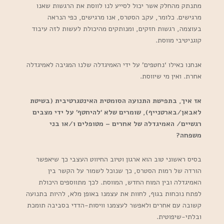
מתנתק מהחלק אשר יכול לסייע לנו לווסת את הרגשות שאנו
מרגישים. כלומר, עקב הסטרס, אנו מרגישים, כפי הנראה
בעוצמה, רגשות חזקים, ומנותקים מהיכולת לעשות לזה עיבוד
קוגניטיבי מווסת.
אנחנו כאילו ‘נחטפים’ על ידי האמיגדלה שלנו המגיבה לאמיגדלה
אחרת. ואין מי שיווסת.
אז איך, בתפישת התנועה הסומטית האינטגרטיבית (בשיטת
לאבאן/בארטנייף), שומרים שלא ‘להיחטף’ על ידי מצבים
רגשיים/ האמיגדלה של אחרים – מטופלים ו/או בני
משפחה?
בסיס ראשוני טוב הוא ארגון וטיוב החיווט העצבי כך שיאפשר
הורדה של רמות הסטרס, כך שנוכל לשמור על הקשר בין
האמיגדלה ובין המוח החדש, המווסת. לכך מתווספים היכולת
לפתח נוכחות בגוף, לחוות את עצמנו באופן מלא, להיות בתנועה
קשובה עם אחרים ולאפשר לעצמנו וויסות-הדדי בסביבה תומכת
ובלתי-שיפוטית.