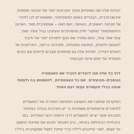
יכולות אלה אנו מפתחים מתוך עקרונות יסוד של תנועה סומטית
אינטגרטיבית, הבנויים באופן התפתחותי, ומאפשרים לנו לחזור
אל תנועה ראשונית, פשוטה, ועם זאת – אפקטיבית מאד. הארגון
ההתפתחותי ‘מחקה’ חלק מהמהלכים שעשינו בגיל צעיר מאד,
צעד אחר צעד, והוא מחזיר את הגוף לחוויות יסוד של חיבור
לעצמנו ולעולם, תחושת מסוגלות, סקרנות בריאה, התרחבות אל
העולם ויצירה. יסודות אלה גם מווסתים מצבים קיימים וגם בונים
תשתית של חוסן אישי וקבוצתי.
דרך כל אלה אנו לומדים להכיר את האמפתיה
הגופנית-תנועתית, אם כל האמפתיות, להשתמש בה ולפתח
אותה ככלי תקשורת עצמי ועם האחר.
החוקרות שחקרו את השפעת החשיפה החוזרת של המטפלים
לסיפורים טראומטיים מאמינות כי יש חשיבות גבוהה בפיתוח
תוכניות אשר יציעו למטפלים דרכי וויסות רגשי ועמידות. כמו
בהנחיות הבטיחות בטיסה, בהן המבוגר חובש את מסיכת החמצן
על עצמו, לפני שיחבוש לילדו (כדי שיוכל לטפל אפקטיבית בילד)