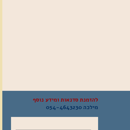
להזמנת סדנאות ומידע נוסף
מילכה
054-4643230