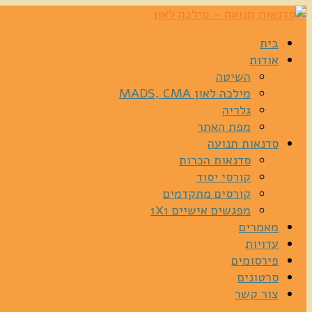
בית
אודות
השיטה
מילכה לאון MADS, CMA
גלריה
מפת האתר
סדנאות תנועה
סדנאות הכרות
קורסי יסוד
קורסים מתקדמים
מפגשים אישיים 1X1
מאמרים
עדויות
פירסומים
סרטונים
צור קשר