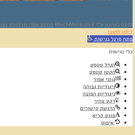
הוקם באהבה ע"י MuchMore.co.il
קידום אתרי וורדפרס בגוג
דילוג לתוכן
פתח סרגל נגישות
כלי נגישות
הגדל טקסט
הקטן טקסט
גווני אפור
ניגודיות גבוהה
ניגודיות הפוכה
רקע בהיר
הדגשת קישורים
פונט קריא
איפוס