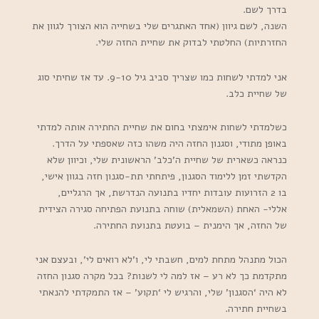
בדרך לשם.
השנה, לשם גיוון (אחד האתגרים שלי בשחייה הוא הצורך לגוון את
החזרתיות) החלטתי לבדוק את שחיית החזה שלי.
אני למדתי לשחות כמו שצריך סביב גיל 9-10. עד אז שחיתי סוג
של שחיית כלב.
כשלמדתי לשחות אימצתי בחום את שחיית החתירה אותה למדתי
באופן מתודי, וסגנון החזה היה משהו כזה שאספתי על הדרך.
כנראה כשארית של שחיית ה’כלב’ הראשונית שלי, וכיוון שלא
הקדשתי זמן ללימוד הסגנון, פיתחתי תת-סגנון חזה בגוון אישי,
בו 2 הזרועות עובדות יחדיו בתנועה הנדרשת, אך הרגליים,
אללי- האחת (השמאלית) שוחה בתנועת הפתיחה סגירה הצידית
של החזה, אך הימנית – בועטת בתנועת החתירה.
הכול מתנהל מתחת למים, חשבתי לי, ו’לא רואים לי’, ובעצם אני
מתקדמת כך לא רע – אז למה לי לשנות? בכל מקרה סגנון החזה
לא היה ‘הסגנון’ שלי, והרגיש לי ‘תקוע’ – אז התמקדתי להנאתי
בשחיית חתירה.