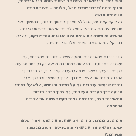
ורגל ימין, כדי שאוכל לשים לב כשאני שוחה בלי אביזרים,
והגוף יפתח ‘זיכרון שרירי חדש’, כלומר – ייצור תבנית
תנועתית חדשה.
זה לוקח קצת זמן, אבל לא מצריך אינסוף חזרות, ובהמשך, אני
מוסיפה את תחושת רגל שמאל לחוויה המלאה והאינטגרטיבית.
ההאטה מאפשרת את שימת הלב הגופנית המדוקדקת,
וזה לא
דבר קל למי שהקצב הפנימי שלו מהיר יחסית.
שוב נפרדת מהאביזרים, ומגלה שיש שיפור. גם מתקדמת, גם
מאוזנת יותר וגם – הבעיטה המסובבת מגיעה רק כל כמה תנועות
רגליים, בעיקר כשאני מנסה להעלות קצב. יופי, כל הכבוד לי.
התרגול מוכיח את עצמו. אם כך, צריך להמשיך ולתרגל.
אני
זוכרת שכאשר עובדים לא על חיזוק והגמשה, אלא על דפוסי
תנועה דרך מערכת העצבים, לא צריך הרבה חזרות.
מתאמנים קצת, ומניחים למוח שקט לעשות את עבודת
ההטמעה.
מהו שלב התרגול החדש, אני שואלת את עצמי אחרי מספר
ימים, זה שישחרר את שאריות הבעיטה המסובבת מתוך
המערכת?