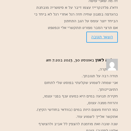
זה מה שאני עושה
ודא’ג פלדנקרייז עצמו דיבר על א סימטריה מובחנת
כהעדפה בסגנון שחיה חזה רגל אחרי רגל לא ביחד כי
הביחד יוצר עומס על הגב התחתון
אם תרצי הסבר מפורט תתקשרי אלי ונפטפט
השאר תגובה
מילכה לאון
באוגוסט 30, 2023 ב7:20 am
איריס יקרה,
תודה רבה על תגובתך.
אני שמחה לשמוע שקלעתי בפוסט שלי לתחום
התעניינותך.
חקירת תנועה במים היא כמעט ענף בפני עצמו,
והרווח ממנה עצום,
כמו הרווח מעצם היות במים (בוודאי בחודשי הקיץ).
אתקשר אלייך לשמוע עוד.
שנה טובה ואת מוזמנת להצפין לל אביב ולהצטרף
אלינו לסדנה/ קורס.