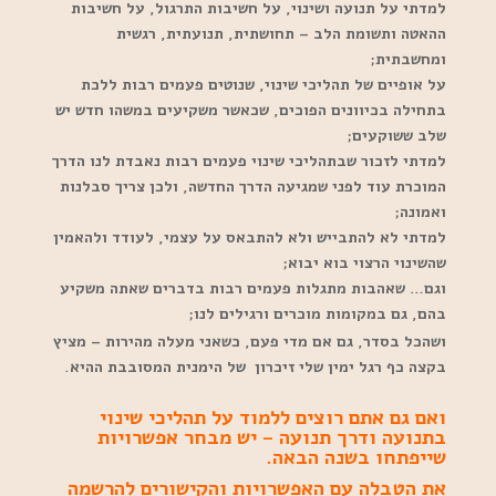
למדתי על תנועה ושינוי, על חשיבות התרגול, על חשיבות
ההאטה ותשומת הלב – תחושתית, תנועתית, רגשית
ומחשבתית;
על אופיים של תהליכי שינוי, שנוטים פעמים רבות ללכת
בתחילה בכיוונים הפוכים, שכאשר משקיעים במשהו חדש יש
שלב ששוקעים;
למדתי לזכור שבתהליכי שינוי פעמים רבות נאבדת לנו הדרך
המוכרת עוד לפני שמגיעה הדרך החדשה, ולכן צריך סבלנות
ואמונה;
למדתי לא להתבייש ולא להתבאס על עצמי, לעודד ולהאמין
שהשינוי הרצוי בוא יבוא;
וגם… שאהבות מתגלות פעמים רבות בדברים שאתה משקיע
בהם, גם במקומות מוכרים ורגילים לנו;
ושהכל בסדר, גם אם מדי פעם, כשאני מעלה מהירות – מציץ
בקצה כף רגל ימין שלי זיכרון של הימנית המסובבת ההיא.
ואם גם אתם רוצים ללמוד על תהליכי שינוי
בתנועה ודרך תנועה – יש מבחר אפשרויות
שייפתחו בשנה הבאה.
את הטבלה עם האפשרויות והקישורים להרשמה