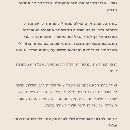
ואז… מבין שכבות הרצינות המעשית, מבצבצת לה תחושה
חדשה.
בתוך כל המשחקים האלה מתחיל להתחוור לי שנחמד לי
לשחות חזה. זו לא ההנאה של שחיית החתירה המאורגנת
ומוכרת כל כך לגוף, אבל את האמת… ממש סבבה. אני
מתקדמת במהירות נחמדה, מתעייפת הרבה פחות ונראה לי
שמתחילה לי ידידות מופלאה חדשה עם שחיית החזה. Voila.
דרכי המחודשת עם שחיית החזה רק מתחילה, אבל היא מסקרנת
אותי.
ואולי בקיץ הבא אפתח במסע חדש אל שחיית הגב, שלרוב עושה
לי סחרחורת בשלב מסוים (לדעתי בגלל משהו בפוזיציית הראש
שמצריך שינוי). ומי יודע, אולי יום אחד אגיע אל פיסגת חלומות
השחייה שלי, ולעת זקנה אלמד לשחות פרפר…
אז מה למדתי מההחלטה שלי להתעסק עם הפלונטר התנועתי
שלי?