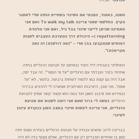
השנה, כאמור, הפכתי את השינוי בשחיית החזה שלי לאתגר
הקיץ. החלטתי שאני צריכה To walk my talk ואם אני
מאמינה שניתן לייצר שינוי בכל גיל, ואם אני מלמדת
repatterning (= היכולת דרך המערכת העצבית לשנות
דפוסים שנתקבעו בה) אזי – “נאה דורש(ת) זה נאה
מקיימ(ת)”.
התחלתי בעבודה ליד הקיר ובאימון על תנועת הרגליים בחזה.
אחזתי בקיר ועבדתי עם הרגליים “על פי הספר”. זה עבד יפה,
אבל היה גם קצת כמו ללמוד לשחות ביבשה. כלומר, לא ‘על
אמת’. מה שכן, היציבות המרחבית אפשרה לי להרגיש בבירור
ובפירוט את סיבוב האגן ועד כמה הוא קשור קשר אמיץ לתנועת
הרגליים.
נעשה לי ברור שאם אני רוצה לשנות את תנועת
הרגליים, אני צריכה לעשות שינוי במצב האגן כנקודת עיגון
לשינוי.
בבריכה לרוב עושים עבודה על תנועת הרגליים בעזרת מצוף חזה
קטן בו אוחזים ועובדים רק עם הרגליים, אולם מצוף כזה לא היה