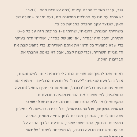
טוב, עברו מאז די הרבה קיצים (כמה עשורים מהם…) ואני
נשארתי עם תנועת הרגליים המשונה הזו, ועם סיבוב שמאלה של
האגן, שנוצר עקב ההבדל בתנועת כל צד.
בשחייתי הבוגרת, להנאתי, שחיתי 1-2 בריכות חזה על כל 8-9
חתירה, והכל היה ‘בסדר’, או ‘סוג של בסדר’, ושחיתי חזה בעיקר
כדי שלא להפעיל כל הזמן את אותם השרירים, כדי להפיג קצת את
חד גוניות השחייה, וכדי לנוח קצת, אבל לא באמת אהבתי את
הבריכות האלה.
רציתי מאד להפוך את שחיית החזה לידידותית יותר למשתמשת,
אבל בכל פעם שניסיתי “לעבוד” על תנועת הרגליים – מצאתי את
עצמי עם תנועת רגליים ‘נכונה’, מתואמת בין ימין ושמאל (תנועה
הומולוגית, למי שמכיר את הטרמינולוגיה התנועתית
המקצועית) אך ללא התקדמות במרחב.
זה הרגיש לי שאני
נשארת במקום, פול גז בניוטרל
, וכל בריכה הרגישה לי כמיליון
שנה וסבלנותי, שגם כך מוגדרת לזמן שחייה מסוים, נגמרה
במהירות. בנוסף, התביישתי שאני, שיודעת כל כך הרבה על
תנועה וחשיבות תנועה נכונה, לא מצליחה לפתור ‘
פלונטר
תנועתי’
שכזה.