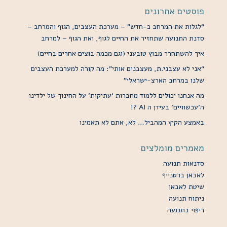
פוסטים אחרונים
“לגלות את המרחב כ-חדש” – מערכת העצבים, הגוף והמרחב –
סדנת התנועה שתחזיר את החיים לגוף, ואת הגוף – למרחב
איך להשתחרר מבוץ טובעני (וגם מכמה בוצים אחרים בחיים)
“אני לא עצבני.ת, מעצבנים אותי”: מה קורה למערכת העצבים
שלנו במרחב הארצ-ישראלי”
מה אנחנו יכולים ללמוד מחברות ‘עתיקות’ על החינוך של ילדינו
ה’עכשוויים’ בעידן ה AI ?!
באמצע הקיץ המהביל… לא, אתם לא תאמינו
מאמרים מומלצים
סדנאות תנועה
לאבאן ברטנייף
שיטת לאבאן
ניתוח תנועה
ריפוי בתנועה