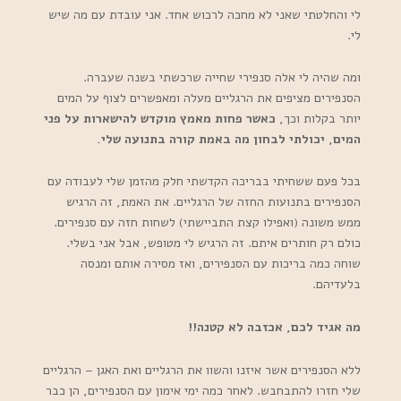
לי והחלטתי שאני לא מחכה לרכוש אחד. אני עובדת עם מה שיש
לי.
ומה שהיה לי אלה סנפירי שחייה שרכשתי בשנה שעברה.
הסנפירים מציפים את הרגליים מעלה ומאפשרים לצוף על המים
יותר בקלות וכך,
כאשר פחות מאמץ מוקדש להישארות על פני
המים, יכולתי לבחון מה באמת קורה בתנועה שלי.
בכל פעם ששחיתי בבריכה הקדשתי חלק מהזמן שלי לעבודה עם
הסנפירים בתנועות החזה של הרגליים. את האמת, זה הרגיש
ממש משונה (ואפילו קצת התביישתי) לשחות חזה עם סנפירים.
כולם רק חותרים איתם. זה הרגיש לי מטופש, אבל אני בשלי.
שוחה כמה בריכות עם הסנפירים, ואז מסירה אותם ומנסה
בלעדיהם.
מה אגיד לכם, אכזבה לא קטנה!!
ללא הסנפירים אשר איזנו והשוו את הרגליים ואת האגן – הרגליים
שלי חזרו להתבחבש. לאחר כמה ימי אימון עם הסנפירים, הן כבר