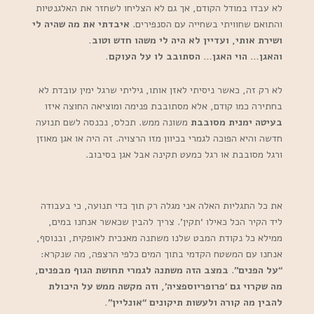
לא עבדו במודל הקודם, אך גם לא הצליחו לשחזר את האלגנטיות
והתואם שחוויתי בשחייה עם הסנפירים.
איבדתי את מה שהיה לי
ושירת אותי, ועדיין לא היה לי משהו חדש וטוב.
והאגן… הוי האגן… הסתובב לו על העוקם.
לא רק זה, כאשר ניסיתי לאזן אותו, גיליתי שרגל ימין עובדת לא
בחתירה כמו קודם, אלא מסתובבת פנימה ומוציאה החוצה איזו
בעיטה ימנית מסובבת
משונה ממש. תכלס, נכנסה לשם תנועה
חדשה והיא הפוכה לגמרי בכיוון מזו הרצויה. זה היה או אגן מאוזן
ורגל מסובבת או רגל כמעט תקינה אבל אגן בסיבוב.
את כל התגליות האלה אני מגלה רק תוך כדי תנועה, כי בעבודה
ליד הקיר הכל כאילו ‘תקין’. צריך להבין שכאשר אנחנו במים,
ממילא כל נקודת המבט שלנו משתנה מאנכית לאופקית, ובנוסף,
אנחנו עם המשטח הקדמי בתוך המים כלפי הרצפה, מה שנקרא:
“על הפנים”
.
במצב הזה משתנה לגמרי תחושת הגוף מבפנים,
מה שקרוי גם ‘פרופריוספציה’, וזה מקשה ממש על היכולת
להבין מה קורה ולעשות תיקונים “אונליין”.