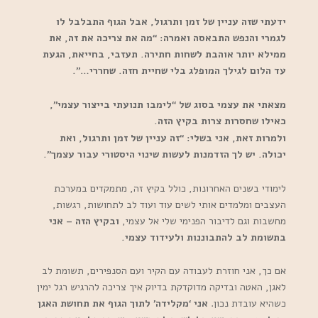
ידעתי שזה עניין של זמן ותרגול, אבל הגוף התבלבל לו
לגמרי והנפש התבאסה ואמרה: “מה את צריכה את זה, את
ממילא יותר אוהבת לשחות חתירה. תעזבי, בחייאת, הגעת
עד הלום לגילך המופלג בלי שחיית חזה. שחררי…”.
מצאתי את עצמי בסוג של “לימבו תנועתי בייצור עצמי”,
כאילו שחסרות צרות בקיץ הזה.
ולמרות זאת, אני בשלי: “זה עניין של זמן ותרגול, ואת
יכולה. יש לך הזדמנות לעשות שינוי היסטורי עבור עצמך”.
לימודי בשנים האחרונות, כולל בקיץ זה, מתמקדים במערכת
העצבים ומלמדים אותי לשים עוד ועוד לב לתחושות, רגשות,
מחשבות וגם לדיבור הפנימי שלי אל עצמי,
ובקיץ הזה – אני
בתשומת לב להתבוננות ולעידוד עצמי.
אם כך, אני חוזרת לעבודה עם הקיר ועם הסנפירים, תשומת לב
לאגן, האטה ובדיקה מדוקדקת בדיוק איך צריכה להרגיש רגל ימין
כשהיא עובדת נכון.
אני ‘מקלידה’ לתוך הגוף את תחושת האגן