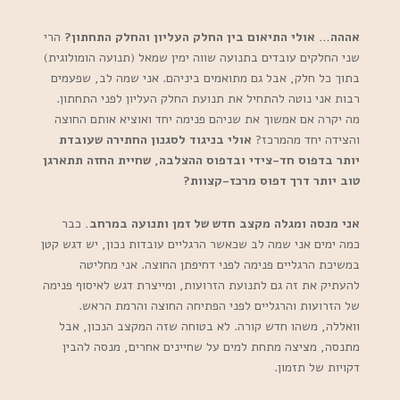
אההה… אולי התיאום בין החלק העליון והחלק התחתון?
הרי
שני החלקים עובדים בתנועה שווה ימין שמאל (תנועה הומולוגית)
בתוך כל חלק, אבל גם מתואמים ביניהם. אני שמה לב, שפעמים
רבות אני נוטה להתחיל את תנועת החלק העליון לפני התחתון.
מה יקרה אם אמשוך את שניהם פנימה יחד ואוציא אותם החוצה
והצידה יחד מהמרכז?
אולי בניגוד לסגנון החתירה שעובדת
יותר בדפוס חד-צידי ובדפוס ההצלבה, שחיית החזה תתארגן
טוב יותר דרך דפוס מרכז-קצוות?
אני מנסה ומגלה מקצב חדש של זמן ותנועה במרחב.
כבר
כמה ימים אני שמה לב שכאשר הרגליים עובדות נכון, יש דגש קטן
במשיכת הרגליים פנימה לפני דחיפתן החוצה. אני מחליטה
להעתיק את זה גם לתנועת הזרועות, ומייצרת דגש לאיסוף פנימה
של הזרועות והרגליים לפני הפתיחה החוצה והרמת הראש.
וואללה, משהו חדש קורה. לא בטוחה שזה המקצב הנכון, אבל
מתנסה, מציצה מתחת למים על שחיינים אחרים, מנסה להבין
דקויות של תזמון.