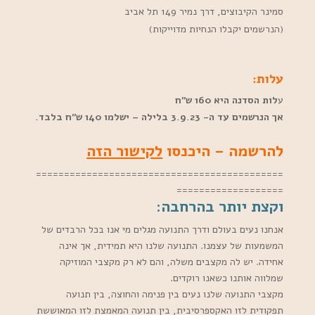
סמינר הקיבוצים, דרך נמיר 149 תל אביב
(הנרשמים יקבלו הנחיות מדוייקות)
עלות:
ע
לות הסדנה היא 160 ש”ח
אך הנרשמים עד ה- 3.9.23 בלילה – ישלמו 140 ש”ח בלבד.
להרשמה – היכנסו
לקישור הזה
============================================
===================
וקצת יותר בהרחבה:
אנחנו נעים בעולם ודרך התנועה מגלים מי אנו בכל הרבדים של
המשמעות של עצמנו. התנועה שלנו היא תמידית, אך אינה
אחידה. יש לה מקצבים משלה, והם לא רק מקצבי המוזיקה
שמלווה אותנו כשאנו רוקדים.
מקצבי התנועה שלנו נעים בין פנימה והחוצה, בין תנועה
תפקודית לזו האקספרסיבית, בין תנועה המאמצת לזו המאוששת