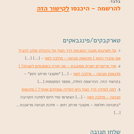
בלבד.
להרשמה – היכנסו
לקישור הזה
טארקבקים/פינגבאקים
על חשיבות מעבר התנועה דרך הגוף על היכולת שלנו להכיל
את שינויי הזמן | סדנאות תנועה - מילכה לאון
- […] […]
איך מיישרים ימנית מסובבת - מה קורה כשמנסים לשנות? |
סדנאות תנועה - מילכה לאון
- […] “מקצבי מרחב וזמן” –
בקישור הזה. ההרשמה החלה, מספר המקומות […]
למה למידה דרך הגוף היא למידה שתקדם אותך? | סדנאות
תנועה - מילכה לאון
- […] הצטרפו עוד היום לסדנה הקרובה
“בתנועה חולפת – מקצבי מרחב וזמן – סדנת תנועה מרעננת…
[…]
שלחו תגובה