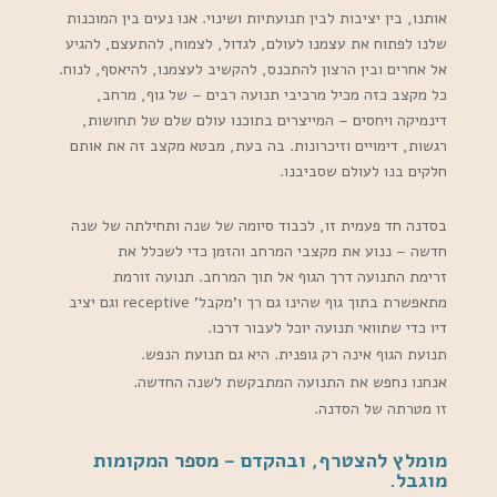
אותנו, בין יציבות לבין תנועתיות ושינוי. אנו נעים בין המוכנות
שלנו לפתוח את עצמנו לעולם, לגדול, לצמוח, להתעצם, להגיע
אל אחרים ובין הרצון להתכנס, להקשיב לעצמנו, להיאסף, לנוח.
כל מקצב כזה מכיל מרכיבי תנועה רבים – של גוף, מרחב,
דינמיקה ויחסים – המייצרים בתוכנו עולם שלם של תחושות,
רגשות, דימויים וזיכרונות. בה בעת, מבטא מקצב זה את אותם
חלקים בנו לעולם שסביבנו.
בסדנה חד פעמית זו, לכבוד סיומה של שנה ותחילתה של שנה
חדשה – ננוע את מקצבי המרחב והזמן כדי לשכלל את
זרימת התנועה דרך הגוף אל תוך המרחב. תנועה זורמת
מתאפשרת בתוך גוף שהינו גם רך ו’מקבל’ receptive וגם יציב
דיו כדי שתוואי תנועה יוכל לעבור דרכו.
תנועת הגוף אינה רק גופנית. היא גם תנועת הנפש.
אנחנו נחפש את התנועה המתבקשת לשנה החדשה.
זו מטרתה של הסדנה.
מומלץ להצטרף, ובהקדם – מספר המקומות
מוגבל.