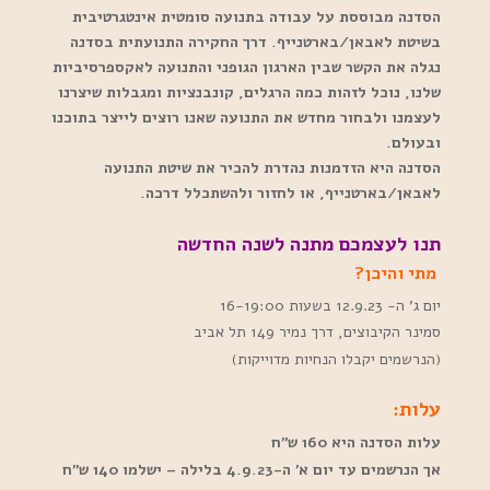
הסדנה מבוססת על עבודה בתנועה סומטית אינטגרטיבית
בשיטת לאבאן/בארטנייף. דרך החקירה התנועתית בסדנה
נגלה את הקשר שבין הארגון הגופני והתנועה לאקספרסיביות
שלנו, נוכל לזהות כמה הרגלים, קונבנציות ומגבלות שיצרנו
לעצמנו ולבחור מחדש את התנועה שאנו רוצים לייצר בתוכנו
ובעולם.
הסדנה היא הזדמנות נהדרת להכיר את שיטת התנועה
לאבאן/בארטנייף, או לחזור ולהשתכלל דרכה.
תנו לעצמכם מתנה לשנה החדשה
מתי והיכן?
יום ג’ ה- 12.9.23 בשעות 16-19:00
סמינר הקיבוצים, דרך נמיר 149 תל אביב
(הנרשמים יקבלו הנחיות מדוייקות)
עלות:
עלות הסדנה היא 160 ש”ח
אך הנרשמים עד יום א’ ה-4.9.23 בלילה – ישלמו 140 ש”ח