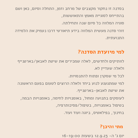
בסדנה זו נחקור מקצבים של מרחב וזמן, התחלה וסיום, כאן ושם
בהתייחס לסוגיית מאמץ והתאוששות,
סוגיה המלווה כל סיום שנה ותחילתה.
זוהי סדנה מעשית המלווה בידע תיאורטי דרכו נעמיק את הלמידה
התנועתית.
למי מיועדת הסדנה?
לוותיקים ולחדשים, לאלה שמכירים את שיטת לאבאן/בארטנייף
ולאלה שעדיין לא.
לכל מי שסקרן ופתוח להתנסויות.
למי שמתגעגע לנוע ביחד ולאלה הרוצים לטעום בפעם הראשונה
את שיטת לאבאן-בארטנייף.
לעוסקים בתנועה ומחול, באומנויות לחימה, באומנויות הבמה,
בטיפול באומנויות, בטיפול/פסיכותרפיה,
בחינוך, בפילאטיס, ביוגה ועוד ועוד.
מתי והיכן?
יום ג’ ה- 12.9.23 בשעות 16-19:00