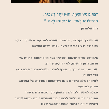
“כָּךְ נוֹסֵעַ הַזְּמָן, הוּא יָקָר וְשָׁבִיר.
הוֹבִילוּהוּ לְאַט. הוֹבִילוּהוּ לְאַט.”
נתן אלתרמן
אם יש בך סקרנות, פתיחות ואהבה לתנועה – יש לי הצעה
בשבילך רגע לפני שמגיעה אלינו השנה החדשה.
טיבן של שנים חדשות, שלזמן קצר הן פותחות מרווח של
מרחב וזמן חדשים, לא ידועים עדיין.
אני מזמינה אותך להצטרף לסדנה משיבת-כוחות בה ננוע
כדי לחוות,
לחקור ונגלה כיצד תכונת משותפות ונפרדות של המרחב
והזמן בתנועה
יכולה לאפשר לנו לנוע באופן קל, נינוח וזורם יותר.
מתוך יכולת זו נלמד לבחור בין אפשרויות תנועתיות שונות
ולהעשיר את הביטוי הגופני והרגשי שלנו.